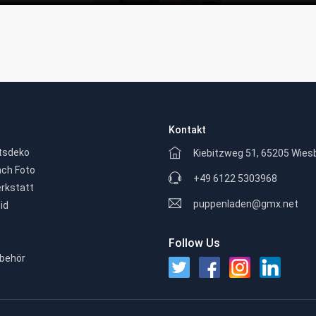
Kontakt
tsdeko
Kiebitzweg 51, 65205 Wie
ch Foto
+49 6122 5303968
rkstatt
puppenladen@gmx.net
id
Follow Us
behör