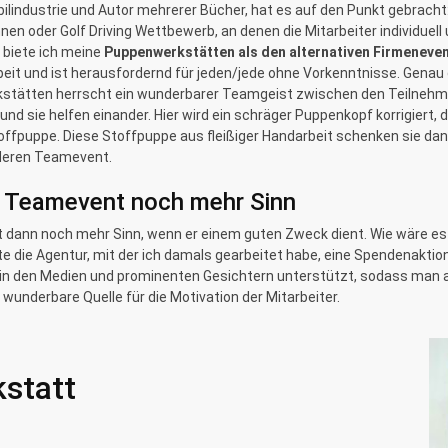
lindustrie und Autor mehrerer Bücher, hat es auf den Punkt gebracht
nnen oder Golf Driving Wettbewerb, an denen die Mitarbeiter individue
 biete ich meine
Puppenwerkstätten als den alternativen Firmeneve
arbeit und ist herausfordernd für jeden/jede ohne Vorkenntnisse. Gen
kstätten herrscht ein wunderbarer Teamgeist zwischen den Teilnehm
und sie helfen einander. Hier wird ein schräger Puppenkopf korrigiert
Stoffpuppe. Diese Stoffpuppe aus fleißiger Handarbeit schenken sie da
deren Teamevent.
s Teamevent noch mehr Sinn
ann noch mehr Sinn, wenn er einem guten Zweck dient. Wie wäre es 
e die Agentur, mit der ich damals gearbeitet habe, eine Spendenakti
 in den Medien und prominenten Gesichtern unterstützt, sodass man
wunderbare Quelle für die Motivation der Mitarbeiter.
statt