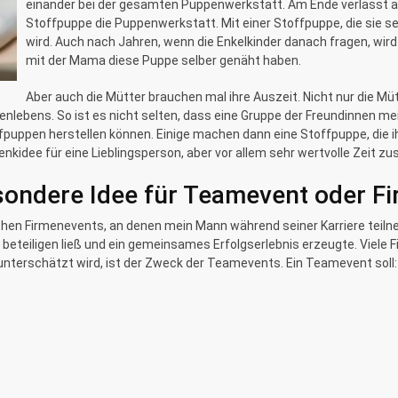
einander bei der gesamten Puppenwerkstatt. Am Ende verlässt abe
Stoffpuppe die Puppenwerkstatt. Mit einer Stoffpuppe, die sie se
wird. Auch nach Jahren, wenn die Enkelkinder danach fragen, wir
mit der Mama diese Puppe selber genäht haben.
Aber auch die Mütter brauchen mal ihre Auszeit. Nicht nur die Müt
ienlebens. So ist es nicht selten, dass eine Gruppe der Freundinnen
ppen herstellen können. Einige machen dann eine Stoffpuppe, die ihr
nkidee für eine Lieblingsperson, aber vor allem sehr wertvolle Zeit 
sondere Idee für Teamevent oder F
ischen Firmenevents, an denen mein Mann während seiner Karriere teil
teiligen ließ und ein gemeinsames Erfolgserlebnis erzeugte. Viele F
 unterschätzt wird, ist der Zweck der Teamevents. Ein Teamevent soll: