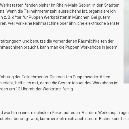
Werkstätten fanden bisher im Rhein-Main-Gebiet, in den Städten
z. Wenn die Teilnehmeranzahl ausreichend ist, organisiere ich
h z. B. öfter für Puppen Werkstätten in München. Bei gutem
en, weil wir keine Nähmaschine oder ähnliche elektrische Geräte
staltungsort und benutze die vorhandenen Räumlichkeiten der
ähmaschinen braucht, kann man die Puppen Workshops in jedem
rfahrung der Teilnehmer ab. Die meisten Puppenwerkstätten
 erlebt, helfe ich mit, damit die Gesamtdauer des Workshops im
den um 13 Uhr mit der Werkstatt fertig.
e und warten in einem schicken Paket auf euch. Vor dem Workshop frag
behör benötigt wird, kümmere ich mich auch darum. Bisher konnte ich 