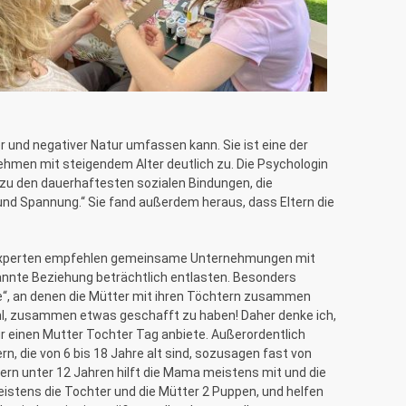
 und negativer Natur umfassen kann. Sie ist eine der
hmen mit steigendem Alter deutlich zu. Die Psychologin
t zu den dauerhaftesten sozialen Bindungen, die
 und Spannung.“ Sie fand außerdem heraus, dass Eltern die
? Experten empfehlen gemeinsame Unternehmungen mit
pannte Beziehung beträchtlich entlasten. Besonders
ge“, an denen die Mütter mit ihren Töchtern zusammen
hl, zusammen etwas geschafft zu haben! Daher denke ich,
 einen Mutter Tochter Tag anbiete. Außerordentlich
, die von 6 bis 18 Jahre alt sind, sozusagen fast von
ndern unter 12 Jahren hilft die Mama meistens mit und die
stens die Tochter und die Mütter 2 Puppen, und helfen