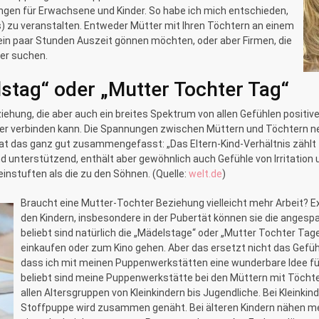
ngen für Erwachsene und Kinder. So habe ich mich entschieden,
 zu veranstalten. Entweder Mütter mit Ihren Töchtern an einem
ein paar Stunden Auszeit gönnen möchten, oder aber Firmen, die
er suchen.
tag“ oder „Mutter Tochter Tag“
hung, die aber auch ein breites Spektrum von allen Gefühlen positiver
der verbinden kann. Die Spannungen zwischen Müttern und Töchtern ne
or hat das ganz gut zusammengefasst: „Das Eltern-Kind-Verhältnis zähl
nd unterstützend, enthält aber gewöhnlich auch Gefühle von Irritation
instuften als die zu den Söhnen. (Quelle:
welt.de
)
Braucht eine Mutter-Tochter Beziehung vielleicht mehr Arbeit
den Kindern, insbesondere in der Pubertät können sie die anges
beliebt sind natürlich die „Mädelstage“ oder „Mutter Tochter Ta
einkaufen oder zum Kino gehen. Aber das ersetzt nicht das Gefü
dass ich mit meinen Puppenwerkstätten eine wunderbare Idee für
beliebt sind meine Puppenwerkstätte bei den Müttern mit Töchtern
allen Altersgruppen von Kleinkindern bis Jugendliche. Bei Kleinki
Stoffpuppe wird zusammen genäht. Bei älteren Kindern nähen mei